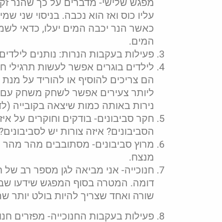
מפגש שלישי- מדברים על כך שהנר זקוק
עליו כוס ואז הוא נכבה. בניסוי שני ש
כאשר הנר יכבה המים יעלו, כדאי לשמ
המים.
פעילות בעקבות הנרות: נותנים לילדים 
לילדים בוגרים אפשר לעשות תרגילי חש
הם צריכים להוסיף או להוריד על מנת שיהיו להם 9 נרות
ליותר צעירים אפשר לשחק משחק עם קו
נירות באותה כמות שיצאה בקובייה (לדוגמא: בקוביה יצא 3 נקודות 
חקר סביבונים- בודקים וחוקרים על אי
הסביבונים? איזה צורות יש לסביבונים?
מרוץ סביבונים- מסתובבים מהר מהר וא
מנצח.
חנוכייה- אני מביאה לגן מספר רב של ח
שורה ואחד שצריך להיות בולט יותר שה
פעילות בעקבות החנוכייה- מפזרים חנוכ