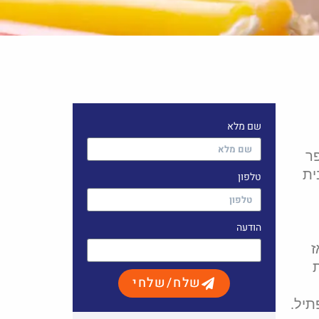
שם מלא
ספר
ית
טלפון
הודעה
ז
שלח/שלחי
תיל.