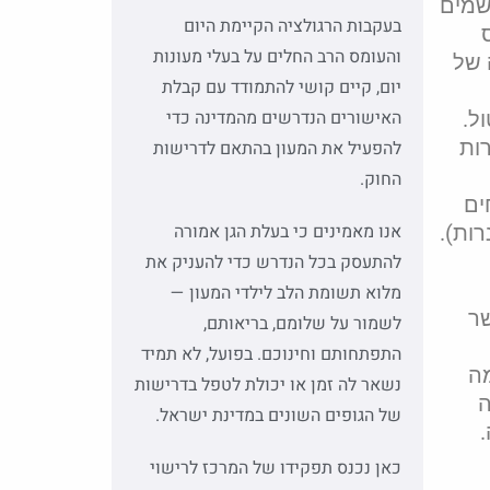
 שמים
בעקבות הרגולציה הקיימת היום
והעומס הרב החלים על בעלי מעונות
 של
יום, קיים קושי להתמודד עם קבלת
האישורים הנדרשים מהמדינה כדי
ל.
ות
להפעיל את המעון בהתאם לדרישות
החוק.
ים
אנו מאמינים כי בעלת הגן אמורה
להתעסק בכל הנדרש כדי להעניק את
מלוא תשומת הלב לילדי המעון —
שר
לשמור על שלומם, בריאותם,
התפתחותם וחינוכם. בפועל, לא תמיד
מה
נשאר לה זמן או יכולת לטפל בדרישות
ותה
של הגופים השונים במדינת ישראל.
כאן נכנס תפקידו של המרכז לרישוי