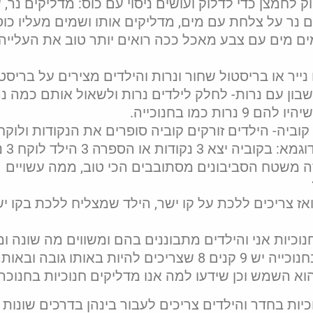
 לחמצן כדי לדלוק ועושים ניסוי עם כוס: מדליקים נר,
מים נר על צלחת עם מים, מדליקים אותו ושמים מעליו כוס
ים מים עם צבע מאכל ככה רואים יותר טוב את העלייה
נייר או בריסטול שחור ונרות והילדים מצירים על בריסטו
בון עם נרות- לחלק לילדים נרות ולשאול אותם כמה נר
 כמו בחנוכייה.
ביה- הילדים זורקים קוביה סופרים את הנקודות ולוקח
או הספרה 3 הילד לוקח 3 נרות).
זה משטח הסביבונים מסתובבים הכי טוב, ממה עשויים
ז צריכים ללכת על קו ישר, הילד שמצליח ללכת בקו י
נוכיות אני והילדים מתבוננים בהם ומשווים מה שונה ו
דומה. המטרה בסוף המפגש שידעו שבחנוכייה יש 9 קנים 8 שצריכים להיות באותו גובה ובא
וא השמש וכן שידעו למה אנו מדליקים חנוכיות בחנוכה.
יות בחדר והילדים צריכים לעבור בינהן בדרכים שונות