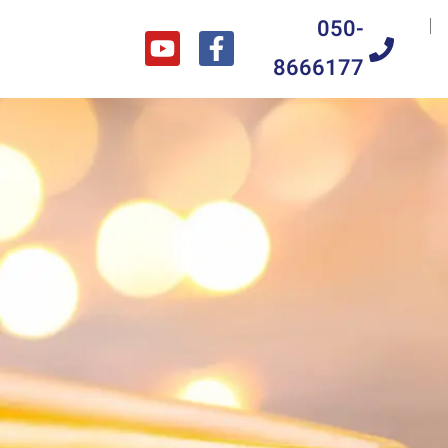
050-
8666177