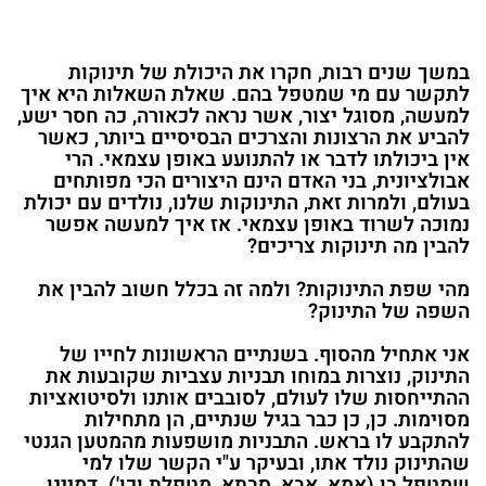
במשך שנים רבות, חקרו את היכולת של תינוקות
לתקשר עם מי שמטפל בהם. שאלת השאלות היא איך
למעשה, מסוגל יצור, אשר נראה לכאורה, כה חסר ישע,
להביע את הרצונות והצרכים הבסיסיים ביותר, כאשר
אין ביכולתו לדבר או להתנועע באופן עצמאי. הרי
אבולציונית, בני האדם הינם היצורים הכי מפותחים
בעולם, ולמרות זאת, התינוקות שלנו, נולדים עם יכולת
נמוכה לשרוד באופן עצמאי. אז איך למעשה אפשר
להבין מה תינוקות צריכים?
מהי שפת התינוקות? ולמה זה בכלל חשוב להבין את
השפה של התינוק?
אני אתחיל מהסוף. בשנתיים הראשונות לחייו של
התינוק, נוצרות במוחו תבניות עצביות שקובעות את
ההתייחסות שלו לעולם, לסובבים אותנו ולסיטואציות
מסוימות. כן, כן כבר בגיל שנתיים, הן מתחילות
להתקבע לו בראש. התבניות מושפעות מהמטען הגנטי
שהתינוק נולד אתו, ובעיקר ע"י הקשר שלו למי
שמטפל בו (אמא, אבא, סבתא, מטפלת וכו'). דמיינו