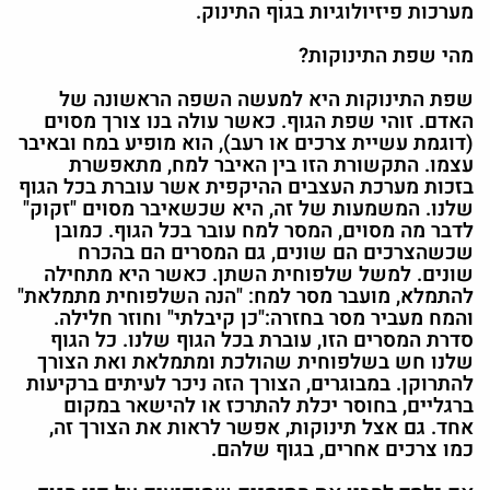
מערכות פיזיולוגיות בגוף התינוק.
מהי שפת התינוקות?
שפת התינוקות היא למעשה השפה הראשונה של
האדם. זוהי שפת הגוף. כאשר עולה בנו צורך מסוים
(דוגמת עשיית צרכים או רעב), הוא מופיע במח ובאיבר
עצמו. התקשורת הזו בין האיבר למח, מתאפשרת
בזכות מערכת העצבים ההיקפית אשר עוברת בכל הגוף
שלנו. המשמעות של זה, היא שכשאיבר מסוים "זקוק"
לדבר מה מסוים, המסר למח עובר בכל הגוף. כמובן
שכשהצרכים הם שונים, גם המסרים הם בהכרח
שונים. למשל שלפוחית השתן. כאשר היא מתחילה
להתמלא, מועבר מסר למח: "הנה השלפוחית מתמלאת"
והמח מעביר מסר בחזרה:"כן קיבלתי" וחוזר חלילה.
סדרת המסרים הזו, עוברת בכל הגוף שלנו. כל הגוף
שלנו חש בשלפוחית שהולכת ומתמלאת ואת הצורך
להתרוקן. במבוגרים, הצורך הזה ניכר לעיתים ברקיעות
ברגליים, בחוסר יכלת להתרכז או להישאר במקום
אחד. גם אצל תינוקות, אפשר לראות את הצורך זה,
כמו צרכים אחרים, בגוף שלהם.