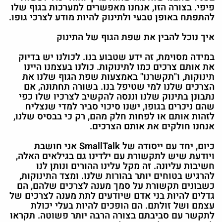
פיפי. בצורה הזו, אנחנו מאפשרים למערכות בגוף שלו
להתפתח באופן טבעי ולתינוק להיות מודע לצרכי גופו.
איך נוכל להבין את שפת הגוף של התינוק
במידה מסוימת, זה ידע שטבוע בנו. לכולנו יש בדיוק
את אותם צרכים כמו לתינוקות. כולנו בעצמנו היינו
תינוקות, ו"תקשרנו" באמצעות שפת הגוף שלנו את
הצרכים שלנו למי שטיפל בנו. בשורה תחתונה, אם
נתבונן בתינוק שלנו וננסה להקשיב לצרכיו שלו כפי
שהם ניכרים בגופו, ישנו סיכוי סביר למדי שנצליח
לזהות אותם או לפחות חלק מהם, רק כי בבסיס שלנו,
אנחנו חולקים את אותם הצרכים.
כיום, יחד עם ייסודה של SmallTalk אני חושבת
ויודעת שיש לתקשורת עם ילדינו גם בגילאים האלה,
חשיבות עליונה. זה מקל עלינו ההורים ונותן לנו
להרגיש בטוחים יותר בהורות שלנו. ומצד התינוקות,
כשבונים תקשורת על סמך מענה לצרכים שלהם, הם
גדלים להיות בני אדם שיודעים לתת מענה לצרכים של
עצמם ושל זולתם. הם הופכים להיות בעלי יכולת
לתקשר עם סביבתם בצורה הרבה יותר פשוטה. תקראו