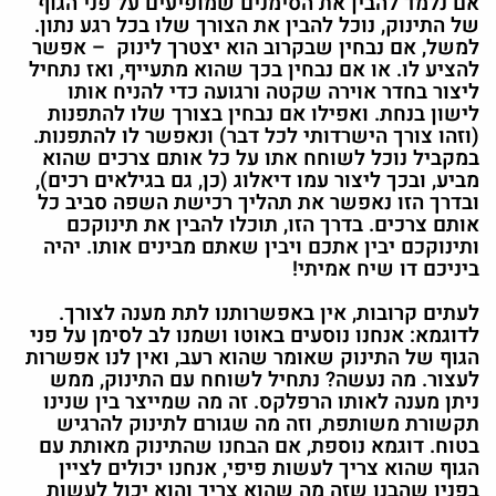
אם נלמד להבין את הסימנים שמופיעים על פני הגוף
של התינוק, נוכל להבין את הצורך שלו בכל רגע נתון.
למשל, אם נבחין שבקרוב הוא יצטרך לינוק – אפשר
להציע לו. או אם נבחין בכך שהוא מתעייף, ואז נתחיל
ליצור בחדר אוירה שקטה ורגועה כדי להניח אותו
לישון בנחת. ואפילו אם נבחין בצורך שלו להתפנות
(וזהו צורך הישרדותי לכל דבר) ונאפשר לו להתפנות.
במקביל נוכל לשוחח אתו על כל אותם צרכים שהוא
מביע, ובכך ליצור עמו דיאלוג (כן, גם בגילאים רכים),
ובדרך הזו נאפשר את תהליך רכישת השפה סביב כל
אותם צרכים. בדרך הזו, תוכלו להבין את תינוקכם
ותינוקכם יבין אתכם ויבין שאתם מבינים אותו. יהיה
ביניכם דו שיח אמיתי!
לעתים קרובות, אין באפשרותנו לתת מענה לצורך.
לדוגמא: אנחנו נוסעים באוטו ושמנו לב לסימן על פני
הגוף של התינוק שאומר שהוא רעב, ואין לנו אפשרות
לעצור. מה נעשה? נתחיל לשוחח עם התינוק, ממש
ניתן מענה לאותו הרפלקס. זה מה שמייצר בין שנינו
תקשורת משותפת, וזה מה שגורם לתינוק להרגיש
בטוח. דוגמא נוספת, אם הבחנו שהתינוק מאותת עם
הגוף שהוא צריך לעשות פיפי, אנחנו יכולים לציין
בפניו שהבנו שזה מה שהוא צריך והוא יכול לעשות