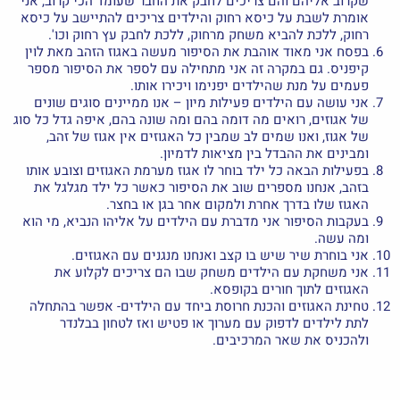
שקרוב אליהם והם צריכים לחבק את החבר שעומד הכי קרוב, אני
אומרת לשבת על כיסא רחוק והילדים צריכים להתיישב על כיסא
רחוק, ללכת להביא משחק מרחוק, ללכת לחבק עץ רחוק וכו'.
בפסח אני מאוד אוהבת את הסיפור מעשה באגוז הזהב מאת לוין
קיפניס. גם במקרה זה אני מתחילה עם לספר את הסיפור מספר
פעמים על מנת שהילדים יפנימו ויכירו אותו.
אני עושה עם הילדים פעילות מיון – אנו ממיינים סוגים שונים
של אגוזים, רואים מה דומה בהם ומה שונה בהם, איפה גדל כל סוג
של אגוז, ואנו שמים לב שמבין כל האגוזים אין אגוז של זהב,
ומבינים את ההבדל בין מציאות לדמיון.
בפעילות הבאה כל ילד בוחר לו אגוז מערמת האגוזים וצובע אותו
בזהב, אנחנו מספרים שוב את הסיפור כאשר כל ילד מגלגל את
האגוז שלו בדרך אחרת ולמקום אחר בגן או בחצר.
בעקבות הסיפור אני מדברת עם הילדים על אליהו הנביא, מי הוא
ומה עשה.
אני בוחרת שיר שיש בו קצב ואנחנו מנגנים עם האגוזים.
אני משחקת עם הילדים משחק שבו הם צריכים לקלוע את
האגוזים לתוך חורים בקופסא.
טחינת האגוזים והכנת חרוסת ביחד עם הילדים- אפשר בהתחלה
לתת לילדים לדפוק עם מערוך או פטיש ואז לטחון בבלנדר
ולהכניס את שאר המרכיבים.