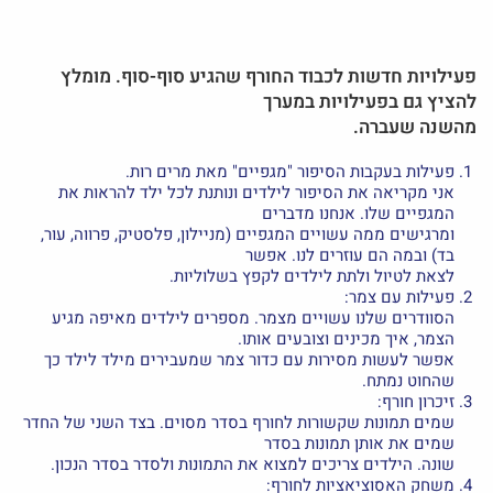
פעילויות חדשות לכבוד החורף שהגיע סוף-סוף. מומלץ
להציץ גם בפעילויות במערך
מהשנה שעברה.
פעילות בעקבות הסיפור "מגפיים" מאת מרים רות.
אני מקריאה את הסיפור לילדים ונותנת לכל ילד להראות את
המגפיים שלו. אנחנו מדברים
ומרגישים ממה עשויים המגפיים (מניילון, פלסטיק, פרווה, עור,
בד) ובמה הם עוזרים לנו. אפשר
לצאת לטיול ולתת לילדים לקפץ בשלוליות.
פעילות עם צמר:
הסוודרים שלנו עשויים מצמר. מספרים לילדים מאיפה מגיע
הצמר, איך מכינים וצובעים אותו.
אפשר לעשות מסירות עם כדור צמר שמעבירים מילד לילד כך
שהחוט נמתח.
זיכרון חורף:
שמים תמונות שקשורות לחורף בסדר מסוים. בצד השני של החדר
שמים את אותן תמונות בסדר
שונה. הילדים צריכים למצוא את התמונות ולסדר בסדר הנכון.
משחק האסוציאציות לחורף: