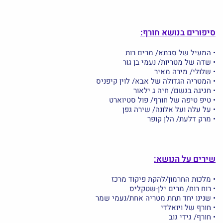
סיפורים בנושא חורף:
• המעיל של סבתא/ מרים רות
• שדה של מטריות/ נעמי בן גור
• שלולי/ מירה מאיר
• המטריה הגדולה של אבא/ לוין קיפניס
• חגיגה בגשם/ חיה ג ילאור
• טיפ טיפה של חורף/ פול סטיוארט
• על עלה ועל אלונה/ שירה גפן
• מרק דלעת/ הלן קופר
שירים על הנושא:
• מלכות החרמון/להקת פיקוד מרכז
• רוח רוח/ מרים ילן-שטקליס
• שנינו יחד תחת מטריה אחת/נעמי שמר
• חורף של ויואלדי
• חורף/ גידי גוב