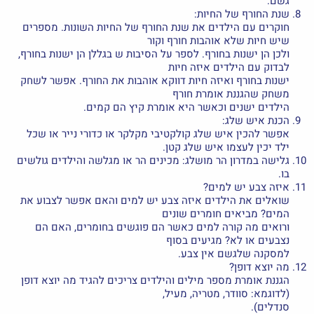
גשם.
שנת החורף של החיות:
חוקרים עם הילדים את שנת החורף של החיות השונות. מספרים
שיש חיות שלא אוהבות חורף וקור
ולכן הן ישנות בחורף. לספר על הסיבות ש בגללן הן ישנות בחורף,
לבדוק עם הילדים איזה חיות
ישנות בחורף ואיזה חיות דווקא אוהבות את החורף. אפשר לשחק
משחק שהגננת אומרת חורף
הילדים ישנים וכאשר היא אומרת קיץ הם קמים.
הכנת איש שלג:
אפשר להכין איש שלג קולקטיבי מקלקר או כדורי נייר או שכל
ילד יכין לעצמו איש שלג קטן.
גלישה במדרון הר מושלג: מכינים הר או מגלשה והילדים גולשים
בו.
איזה צבע יש למים?
שואלים את הילדים איזה צבע יש למים והאם אפשר לצבוע את
המים? מביאים חומרים שונים
ורואים מה קורה למים כאשר הם פוגשים בחומרים, האם הם
נצבעים או לא? מגיעים בסוף
למסקנה שלגשם אין צבע.
מה יוצא דופן?
הגננת אומרת מספר מילים והילדים צריכים להגיד מה יוצא דופן
(לדוגמא: סוודר, מטריה, מעיל,
סנדלים).