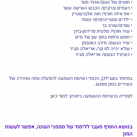
• חוטים של גשם/אהוד מנור
• רעמים וברקים/ הכבש השישה עשר
• אח איזה חורף/ חוה אלברשטיין
• ילדים ומטריה/פרפר נחמד
• עננים/שגיב בר
• שיר חורף/ סלעית פרידמן-בירן
• חמש טיפות בתוך ענן של מים
• שיר הגשם/ מירב האוסמן
• שלא יהיה לנו קר/ אריאלה סביר
• כשיורד הגשם/ אריאלה סביר
במיוחד בשבילכן, הכנתי רשימת השמעה להפעלה נוחה ומהירה של
השירים בזמן מפגש.
לצפייה ברשימת ההשמעה ביוטיוב לחצי
כאן
בנושא החורף מעבר ללימוד של סממני העונה, אפשר לעשות
המון