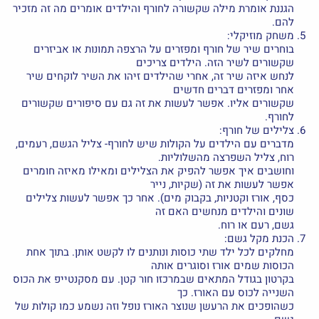
הגננת אומרת מילה שקשורה לחורף והילדים אומרים מה זה מזכיר
להם.
משחק מוזיקלי:
בוחרים שיר של חורף ומפזרים על הרצפה תמונות או אביזרים
שקשורים לשיר הזה. הילדים צריכים
לנחש איזה שיר זה, אחרי שהילדים זיהו את השיר לוקחים שיר
אחר ומפזרים דברים חדשים
שקשורים אליו. אפשר לעשות את זה גם עם סיפורים שקשורים
לחורף.
צלילים של חורף:
מדברים עם הילדים על הקולות שיש לחורף- צליל הגשם, רעמים,
רוח, צליל השפרצה מהשלוליות.
וחושבים איך אפשר להפיק את הצלילים ומאילו מאיזה חומרים
אפשר לעשות את זה (שקיות, נייר
כסף, אורז וקטניות, בקבוק מים). אחר כך אפשר לעשות צלילים
שונים והילדים מנחשים האם זה
גשם, רעם או רוח.
הכנת מקל גשם:
מחלקים לכל ילד שתי כוסות ונותנים לו לקשט אותן. בתוך אחת
הכוסות שמים אורז וסוגרים אותה
בקרטון בגודל המתאים שבמרכזו חור קטן. עם מסקנטייפ את הכוס
השנייה לכוס עם האורז. כך
כשהופכים את הרעשן שנוצר האורז נופל וזה נשמע כמו קולות של