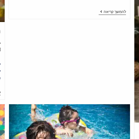
להמשך קריאה
מ
ל
ש
ל