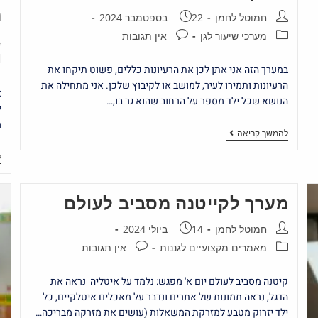
נ
חמוטל לחמן
22 בספטמבר 2024
מערכי שיעור לגן
אין תגובות
במערך הזה אני אתן לכן את הרעיונות כללים, פשוט תיקחו את
הרעיונות ותמירו לעיר, למושב או לקיבוץ שלכן. אני מתחילה את
א
הנושא שכל ילד מספר על הרחוב שהוא גר בו,…
ל
מ
להמשך קריאה
ל
מערך לקייטנה מסביב לעולם
חמוטל לחמן
14 ביולי 2024
מאמרים מקצועיים לגננות
אין תגובות
קיטנה מסביב לעולם יום א' מפגש: נלמד על איטליה נראה את
הדגל, נראה תמונות של אתרים ונדבר על מאכלים איטלקיים, כל
ילד יזרוק מטבע למזרקת המשאלות (עושים את מזרקה מבריכה…