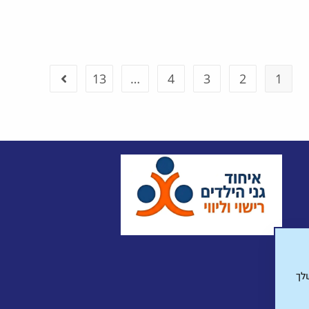
13
…
4
3
2
1
שלך