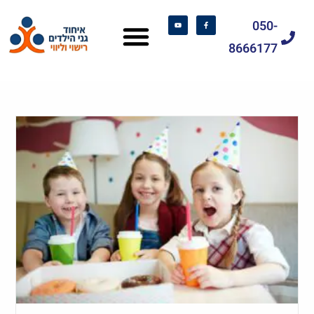
050-
8666177