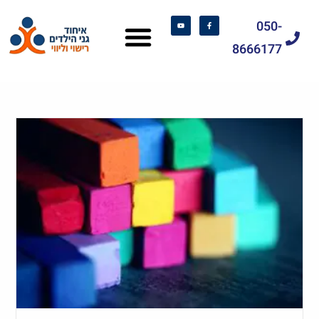
050-
8666177