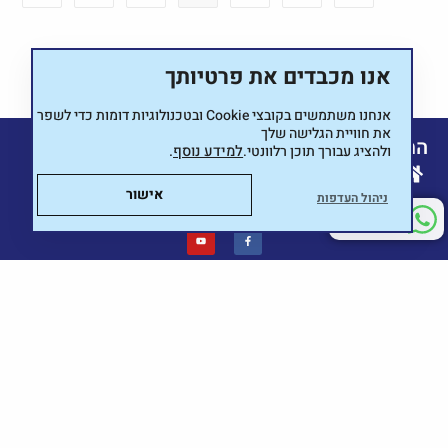
אנו מכבדים את פרטיותך
אנחנו משתמשים בקובצי
Cookie
ובטכנולוגיות דומות כדי לשפר
את חוויית הגלישה שלך
המרכז לרישוי מעונות יום וגני ילדים
ולהציג עבורך תוכן רלוונטי.
למידע נוסף
.
ער אציל 25 , חדרה
אישור
ניהול העדפות
050-8666177
יש שאלה?
אנחנו כאן בשבילך
תקנון
פרטיות
מערכי שיעור
מרכז הורות