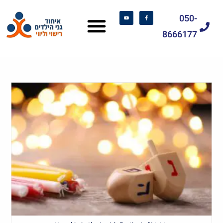
050-
8666177